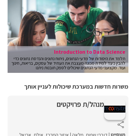
Introduction to Data Science
תלמד את היסודות של מדעי הנתונים, ניתוח נתונים והנדסת נתונים כדי
להבין כיצד למידת מכונה מעצבת את העתיד של עסקים, בריאות, חינוך
ועוד. מקצועני מדעי הנתונים שיכולים לספק תובנות ניתנו
משרות חדשות במערכת שיכולות לעניין אותך
מנהל/ת פרויקטים
מונסייט
דוברי שפות
מלאה
איזור המרכז
אילת
אריאל