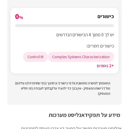
0
כישורים
%
יש לך 0 מתוך 4 הכישורים הנדרשים
כישורים חסרים:
Control M
Complex Systems Characterization
+2 נוספים
התאמתך למשרה מחושבת על פי כישוריך וניסיונך (כפי שסיפרת לנו עליהם)
מול דרישות המעסיק - אין בכך כדי להעיד על קבלתך לעבודה (זה יחליט
המעסיק)
מידע על תפקיד
אנליסט מערכות
אנליסט מערכות מגשר על הפער בין צרכי העסק לפתרונות