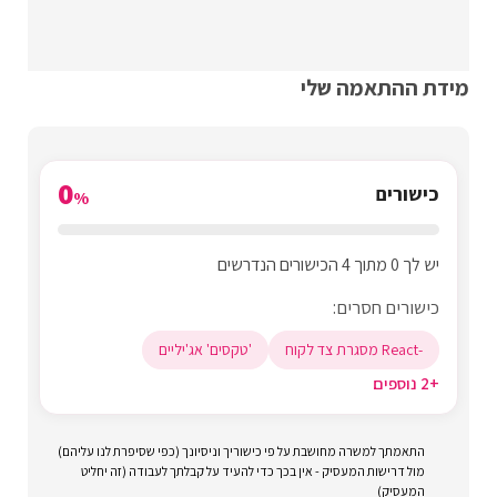
מידת ההתאמה שלי
0
כישורים
%
יש לך 0 מתוך 4 הכישורים הנדרשים
כישורים חסרים:
-React מסגרת צד לקוח
'טקסים' אג'יליים
+2 נוספים
התאמתך למשרה מחושבת על פי כישוריך וניסיונך (כפי שסיפרת לנו עליהם)
מול דרישות המעסיק - אין בכך כדי להעיד על קבלתך לעבודה (זה יחליט
המעסיק)