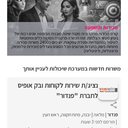
מכירות והשפעה
קורס מכירות מתקדם זה מקנה שיטה מובנית מבוססת שנים רבות של
ניסיון מעשי והצלחות. זוהי הכשרה פרקטית המקנה כלים ומיומנויות
לטיפול בהתנגדויות וסגירת עסקאות. יש כיום כ2400 משרות מכירות
פתוחות בשוק בחברות וארגונים מכל הסוגים והגדלים (מכירות טלפוניות,
פרונטליות, ודיגיטליות)
משרות חדשות במערכת שיכולות לעניין אותך
נציג/ת שירות לקוחות ובק אופיס
לחברת "פנדור"
פנדור
מלאה
יבנה
פתח תקווה
ראש העין
פורסם לפני 3 שעות