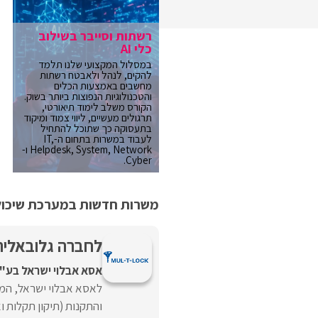
רשתות וסייבר בשילוב
כלי AI
במסלול המקצועי שלנו תלמד
להקים, לנהל ולאבטח רשתות
מחשבים באמצעות הכלים
והטכנולוגיות הנפוצות ביותר בשוק.
הקורס משלב לימוד תיאורטי,
תרגולים מעשיים, ליווי צמוד ומיקוד
בתעסוקה כך שתוכל להתחיל
לעבוד במשרות בתחום ה-IT,
Helpdesk, System, Network ו-
Cyber.
משרות חדשות במערכת שיכולו
לחברה גלובאלית
אסא אבלוי ישראל בע"
לאסא אבלוי ישראל, המש
והתקנות (תיקון תקלות ו