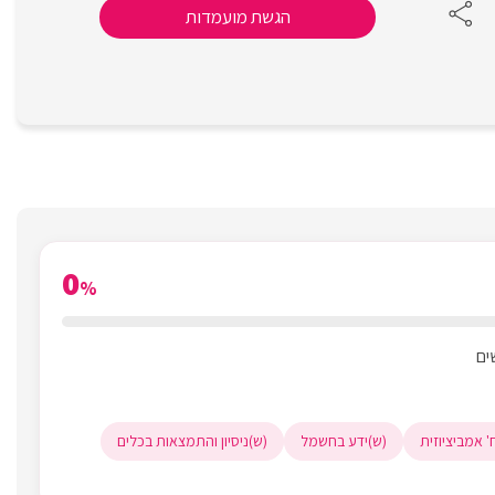
הגשת מועמדות
0
%
' אמביציוזית
(ש)ידע בחשמל
(ש)ניסיון והתמצאות בכלים