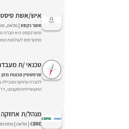
איש/אשת סיסט
סטור נקסט
מלאה
מש
סטורנקסט היא חברה טכנ
מתקדמים לעולמות המסחר B2B , ניתוח מידע ודאטה וניהול 
טכנאי /ת מעבדת 
שרפשטיין מכונות מזון
לחברה וותיקה ומובילה ב
התעשייתיוהמקצועי, דרוש
מנהל/ת אחזקה ת
CBRE
מלאה
פתח תקו