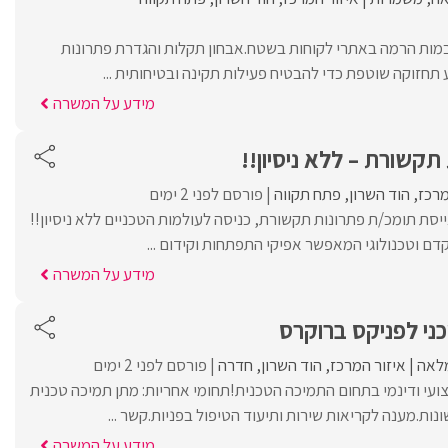
בבמות הרמה באתרי לקוחות בשטח.אבחון תקלות והגדרת פתרונות
 תחזוקה שוטפת כדי להבטיח פעילות תקינה ובטיחותית ...
מידע על המשרה
תקשורת – ללא ניסיון!!
מרכז
הוד השרון
פתח תקווה
פורסם לפני 2 ימים
בינלאומי TECH מגייסת תומכ/ת פתרונות תקשורת, כניסה לעולמות הטכניים ללא ניסיון!!
ם וטכנולוגי המאפשר אפיקי התפתחות וקידום ...
מידע על המשרה
ני לפניקס ברוקרס
לאה
איזור המרכז
הוד השרון
חדרה
פורסם לפני 2 ימים
ועי ודינמי בתחום התמיכה הטכנית!תחומי אחריות: מתן תמיכה טכנית
ת.מענה לקריאות שירות ותיעוד הטיפול בפניות.קשר ...
מידע על המשרה