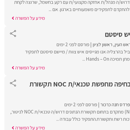
 דרוש/ה מנהל/ת אחזקה מקצועי/ת עם רקע בחשמל, שרוצה לקחת
ולהתקדם לתפקידים משמעותיים בארגון. אם ...
מידע על המשרה
ש סיסטם
אש העין
ראשון לציון
פורסם לפני 2 ימים
יל בהרצליה אנו מגייסים איש צוות / מיישם סיסטם לתפקיד
Hands – On ...
מידע על המשרה
חברת תקשורת בחיפה מחפשת טכנאי/ת NOC תקשורת
פרדס חנה כרכור
פורסם לפני 2 ימים
למרכז ניהול ובקרה (NOC) מתקדם בתחום תקשורת הנתונים דרוש/ה טכנאי/ת NOC לניטור,
ות רשת ותקשורת.התפקיד כולל עבודה ...
מידע על המשרה