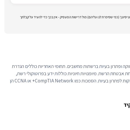
סיונך (כפי שסיפרת לנו עליהם) מול דרישות המעסיק - אין בכך כדי להעיד על קבלתך
קה ופתרון בעיות ברשתות מחשבים. תחומי האחריות כוללים הגדרת
ת אבטחת הרשת. מיומנויות חיוניות כוללות ידע בפרוטוקולי רשת,
בקיאות בכלי אבחון רשתות ויכולות חזקות לפתרון בעיות. הסמכות כמו CompTIA Network+ או CCNA הן
יד