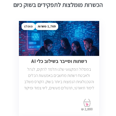
הכשרות מומלצות לתפקידים בשוק כיום
1,769
מומלץ
רשתות וסייבר בשילוב כלי AI
במסלול המקצועי שלנו תלמד להקים, לנהל
ולאבטח רשתות מחשבים באמצעות הכלים
והטכנולוגיות הנפוצות ביותר בשוק. הקורס משלב
לימוד תיאורטי, תרגולים מעשיים, ליווי צמוד ומיקוד
בתעסוקה כך שתוכל להתחיל לעבוד במשרות
בתחום ה-IT, Helpdesk, System, Network ו-
Cyber.
2,880 ₪