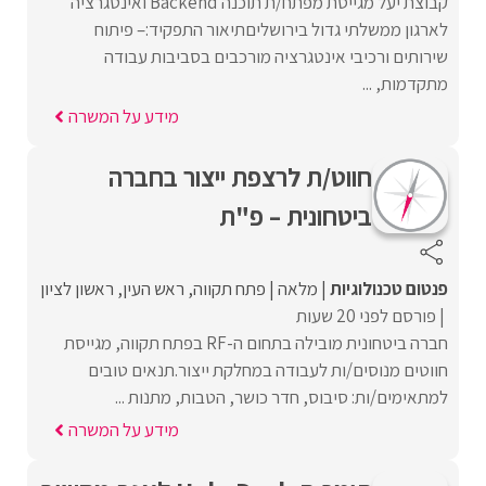
קבוצת יעל מגייסת מפתח/ת תוכנה Backend ואינטגרציה
לארגון ממשלתי גדול בירושליםתיאור התפקיד:– פיתוח
שירותים ורכיבי אינטגרציה מורכבים בסביבות עבודה
מתקדמות, ...
מידע על המשרה
חווט/ת לרצפת ייצור בחברה
ביטחונית – פ"ת
פנטום טכנולוגיות
מלאה
פתח תקווה
ראש העין
ראשון לציון
פורסם לפני 20 שעות
חברה ביטחונית מובילה בתחום ה-RF בפתח תקווה, מגייסת
חווטים מנוסים/ות לעבודה במחלקת ייצור.תנאים טובים
למתאימים/ות: סיבוס, חדר כושר, הטבות, מתנות ...
מידע על המשרה