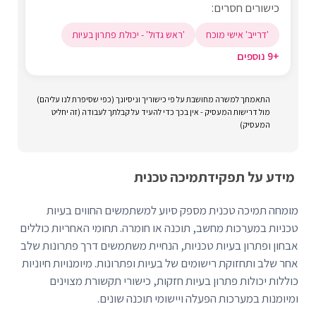
כישורים חסרים:
'דרייב' אישי מוכח
'ראש גדול' - יכולת פתרון בעיות
+9 נוספים
התאמתך למשרה מחושבת על פי כישוריך וניסיונך (כפי שסיפרת לנו עליהם)
מול דרישות המעסיק - אין בכך כדי להעיד על קבלתך לעבודה (זה יחליט
המעסיק)
מידע על תפקיד
תמיכה טכנית
מומחה תמיכה טכנית מספק סיוע למשתמשים החווים בעיות
טכניות במערכות מחשב, תוכנה או חומרה. תחומי האחריות כוללים
אבחון ופתרון בעיות טכניות, הנחיית משתמשים דרך פתרונות שלב
אחר שלב ותחזוקת רישומים של בעיות ופתרונות. מיומנויות חיוניות
כוללות יכולות פתרון בעיות חזקות, כישורי תקשורת מצוינים
ומיומנות במערכות הפעלה ויישומי תוכנה שונים.