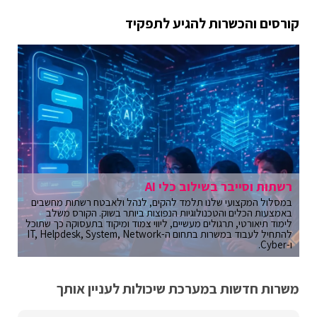
קורסים והכשרות להגיע לתפקיד
רשתות וסייבר בשילוב כלי AI
במסלול המקצועי שלנו תלמד להקים, לנהל ולאבטח רשתות מחשבים
באמצעות הכלים והטכנולוגיות הנפוצות ביותר בשוק. הקורס משלב
לימוד תיאורטי, תרגולים מעשיים, ליווי צמוד ומיקוד בתעסוקה כך שתוכל
להתחיל לעבוד במשרות בתחום ה-IT, Helpdesk, System, Network
ו-Cyber.
משרות חדשות במערכת שיכולות לעניין אותך