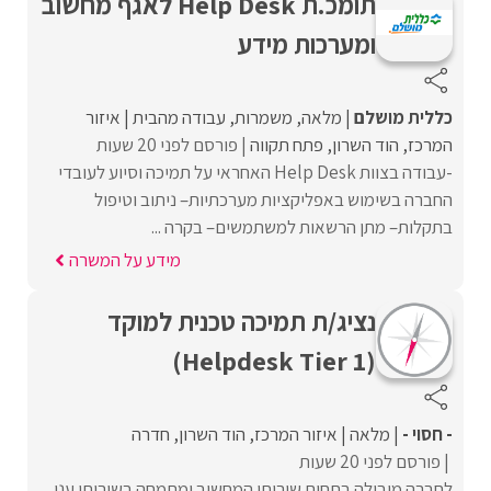
תומכ.ת Help Desk לאגף מחשוב
ומערכות מידע
כללית מושלם
מלאה
משמרות
עבודה מהבית
איזור
המרכז
הוד השרון
פתח תקווה
פורסם לפני 20 שעות
-עבודה בצוות Help Desk האחראי על תמיכה וסיוע לעובדי
החברה בשימוש באפליקציות מערכתיות– ניתוב וטיפול
בתקלות– מתן הרשאות למשתמשים– בקרה ...
מידע על המשרה
נציג/ת תמיכה טכנית למוקד
(Helpdesk Tier 1)
- חסוי -
מלאה
איזור המרכז
הוד השרון
חדרה
פורסם לפני 20 שעות
לחברה מובילה בתחום שירותי המחשוב ומתמחה בשירותי ענן