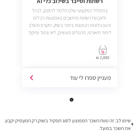
רשתות וסייבר בשילוב כלי AI
במסלול המקצועי שלנו תלמד להקים, לנהל
ולאבטח רשתות מחשבים באמצעות הכלים
והטכנולוגיות הנפוצות ביותר בשוק. הקורס משלב
לימוד תיאורטי, תרגולים מעשיים, ליווי צמוד ומיקוד
בתעסוקה כך שתוכל להתחיל לעבוד במשרות
בתחום ה-IT, Helpdesk, System, Network ו-
Cyber.
2,880 ₪
מעניין ספרו לי עוד
שימו לב: זה טווח השכר הממוצע לסוג תפקיד בשוק רק המעסיק יקבע
את השכר בפועל.