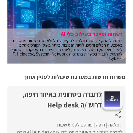
רשתות וסייבר בשילוב כלי AI
במסלול המקצועי שלנו תלמד להקים, לנהל ולאבטח רשתות מחשבים
באמצעות הכלים והטכנולוגיות הנפוצות ביותר בשוק. הקורס משלב
לימוד תיאורטי, תרגולים מעשיים, ליווי צמוד ומיקוד בתעסוקה כך שתוכל
להתחיל לעבוד במשרות בתחום ה-IT, Helpdesk, System, Network
ו-Cyber.
משרות חדשות במערכת שיכולות לעניין אותך
לחברה ביטחונית באיזור חיפה,
דרוש /ה Help desk
מלאה
חיפה
פורסם לפני 6 שעות
לחברה ביטחונית באיזור חיפה, דרוש/ה Help desk עבודה