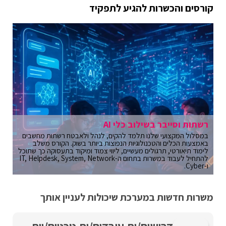
קורסים והכשרות להגיע לתפקיד
רשתות וסייבר בשילוב כלי AI
במסלול המקצועי שלנו תלמד להקים, לנהל ולאבטח רשתות מחשבים
באמצעות הכלים והטכנולוגיות הנפוצות ביותר בשוק. הקורס משלב
לימוד תיאורטי, תרגולים מעשיים, ליווי צמוד ומיקוד בתעסוקה כך שתוכל
להתחיל לעבוד במשרות בתחום ה-IT, Helpdesk, System, Network
ו-Cyber.
משרות חדשות במערכת שיכולות לעניין אותך