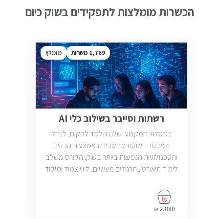
הכשרות מומלצות לתפקידים בשוק כיום
1,769
מומלץ
רשתות וסייבר בשילוב כלי AI
במסלול המקצועי שלנו תלמד להקים, לנהל
ולאבטח רשתות מחשבים באמצעות הכלים
והטכנולוגיות הנפוצות ביותר בשוק. הקורס משלב
לימוד תיאורטי, תרגולים מעשיים, ליווי צמוד ומיקוד
בתעסוקה כך שתוכל להתחיל לעבוד במשרות
בתחום ה-IT, Helpdesk, System, Network ו-
Cyber.
2,880 ₪