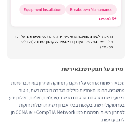
Equipment Installation
Breakdown Maintenance
+3 נוספים
התאמתך למשרה מחושבת על פי כישוריך וניסיונך (כפי שסיפרת לנו עליהם)
מול דרישות המעסיק - אין בכך כדי להעיד על קבלתך לעבודה (זה יחליט
המעסיק)
מידע על תפקיד
טכנאי רשת
טכנאי רשתות אחראי על התקנה, תחזוקה ופתרון בעיות ברשתות
מחשבים. תחומי האחריות כוללים הגדרת חומרת רשת, ניטור
ביצועי רשת והבטחת אבטחת הרשת. מיומנויות חיוניות כוללות ידע
בפרוטוקולי רשת, בקיאות בכלי אבחון רשתות ויכולות חזקות
לפתרון בעיות. הסמכות כמו CompTIA Network+ או CCNA הן
לרוב עדיפות.