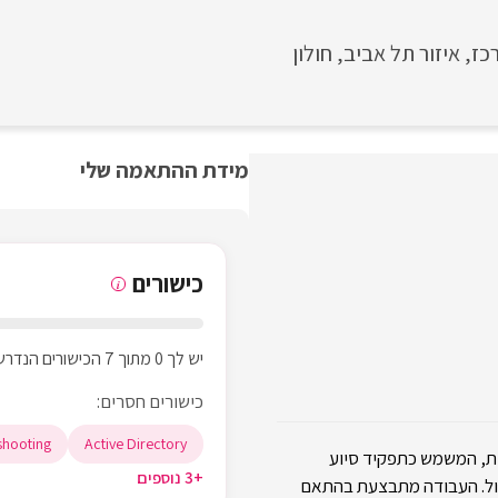
כז
איזור תל אביב
חולון
מידת ההתאמה שלי
כישורים
i
יש לך 0 מתוך 7 הכישורים הנדרשים
כישורים חסרים:
shooting
Active Directory
ית, המשמש כתפקיד סיוע
+3 נוספים
Help de) בארגון ממשלתי גדול. העבודה מתבצעת בהתאם