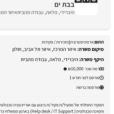
בבת ים
היברידי
מלאה
עבודה מהבית
איזור המר
אדמיניסטרציה
|
מזכירות / פקידות
איזור המרכז
איזור תל אביב
חולון
היברידי
מלאה
עבודה מהבית
רמת שכר
10,000
פורסם לפני חודש 1
פורסמה ברשת
תפקיד התחלתי של מפעיל/ת פקיד/ת ביצוע עם אוריינטציה טכנולוג
ותמיכה טכנולוגית ( sk / IT Support