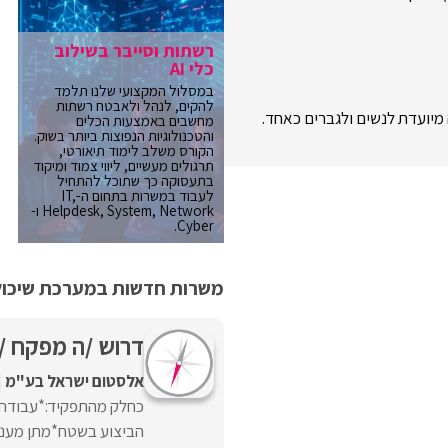
רשתות וסייבר בשילוב
כלי AI
במסלול המקצועי שלנו תלמד
להקים, לנהל ולאבטח רשתות
מיועדת לנשים ולגברים כאחד.
מחשבים באמצעות הכלים
והטכנולוגיות הנפוצות ביותר בשוק.
הקורס משלב לימוד תיאורטי,
תרגולים מעשיים, ליווי צמוד ומיקוד
בתעסוקה כך שתוכל להתחיל
לעבוד במשרות בתחום ה-IT,
Helpdesk, System, Network ו-
Cyber.
משרות חדשות במערכת שיכולו
דרוש /ה מפקח /ת
אלסטום ישראל בע"מ
כחלק מהתפקיד:*עבודה מ
הביצוע בשטח*מתן מענה