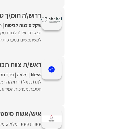
דרוש\ה תומ\ך טכ
שקל סוכנות לביטוח
מ
הצטרפו אלינו לצוות מקצ
למשתמשים במערכות שונו
ראש/ת צוות תכנו
Ness
מלאה
פתח תקו
לנס (Ness) דרו
חטיבת מערכות המידע בארג
איש/אשת סיסט
סטור נקסט
מלאה
מש