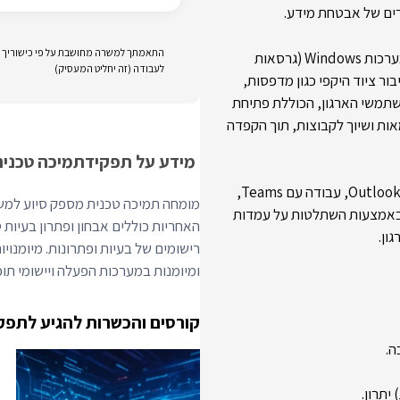
רים של אבטחת מידע.
התאמתך למשרה מחושבת על פי כישוריך וני
בפן הטכני, התפקיד כולל טיפול שוטף בתחנות קצה המבוססות על מערכות Windows (גרסאות
לעבודה (זה יחליט המעסיק)
יבור ציוד היקפי כגון מדפסות,
משתמשי הארגון, הכוללת פתיחת
סי בActive Directory, איפוס סיסמאות ושיוך לקבוצות, תוך הקפדה
מידע על תפקיד
תמיכה טכנית
התפקיד כולל תמיכה במערכות Office וOffice 365, טיפול בתקלות Outlook, עבודה עם Teams,
מומחה תמיכה טכנית מספק סיוע למשת
ק באמצעות השתלטות על עמדות
האחריות כוללים אבחון ופתרון בעיות
ון.
רישומים של בעיות ופתרונות. מיומנויות
ומיומנות במערכות הפעלה ויישומי תוכ
קורסים והכשרות להגיע לתפק
ה.