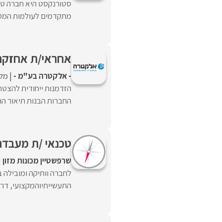
סטורנקסט היא חברה טכנ
מתקדמים לעולמות המסחר B2B , ניתוח מידע ודאטה וניהול 
אחראי/ת אחזקה
- אלקטרה בע"מ -
מל
הזדמנות ייחודית להצט
החברות הבנות תיאור הת
טכנאי /ת מעבדת 
שרפשטיין מכונות מזון
לחברה וותיקה ומובילה ב
התעשייתיוהמקצועי, דרוש