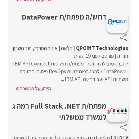
דרוש/ה מפתח/ת DataPower
QPOINT Technologies
מלאה
איזור המרכז
הוד השרון
חדרה
פורסם לפני 19 שעות
לחברה מובילה דרוש/ה מפתח/ת תשתיות IBM API Connect
/ DataPower להצטרפות לצוות DevOps.פיתוח ותחזוקת
תשתיות API, עבודה עם IBM API ...
מידע על המשרה
מפתח/ת Full Stack .NET רמה ג
למשרד ממשלתי
יונילינק
מלאה
יבנה
מעלה אדומים
פורסם לפני 20 שעות