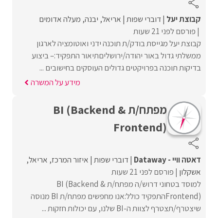
קבוצת יעל
דוברי שפות
אריאל
יבנה
מעלה אדומים
פורסם לפני 21 שעות
קבוצת יעל מגייסת בודק/ת תוכנה ידני ואוטומציה לארגון
ממשלתי גדול באור יהודה/ירושליםתיאור התפקיד:– ביצוע
בדיקות תוכנה בפרויקטים גדולים העוסקים בחישובים ...
מידע על המשרה
מפתח/ת BI (Backend &
Frontend)
דאטה וויי - Dataway
דוברי שפות
איזור המרכז
אריאל
אשקלון
פורסם לפני 21 שעות
למוסד בטחוני דרוש/ה מפתח/ת BI (Backend &
Frontend)התפקיד כולל:אנו מחפשים מפתח/ת BI מנוסה
שיצטרף/תצטרף לצוות ה-BI שלנו, עם יכולות חזקות ...