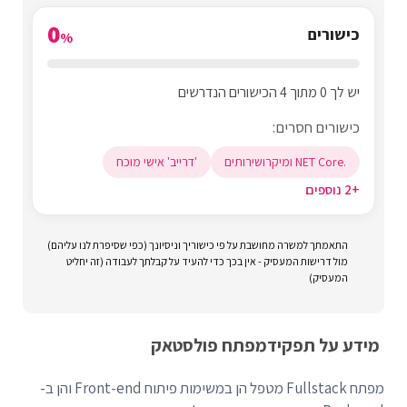
0
כישורים
%
יש לך 0 מתוך 4 הכישורים הנדרשים
כישורים חסרים:
.NET Core ומיקרושירותים
'דרייב' אישי מוכח
+2 נוספים
התאמתך למשרה מחושבת על פי כישוריך וניסיונך (כפי שסיפרת לנו עליהם)
מול דרישות המעסיק - אין בכך כדי להעיד על קבלתך לעבודה (זה יחליט
המעסיק)
מידע על תפקיד
מפתח פולסטאק
מפתח Fullstack מטפל הן במשימות פיתוח Front-end והן ב-