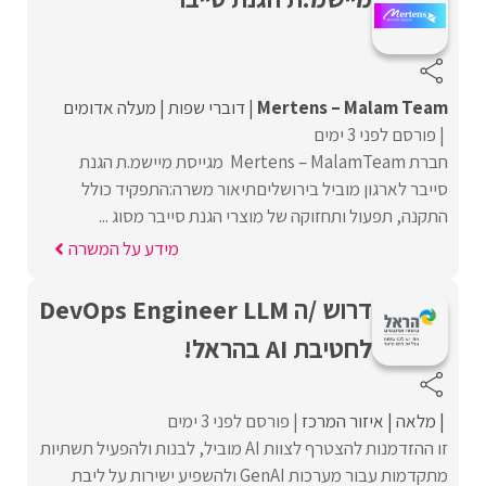
Mertens – Malam Team
דוברי שפות
מעלה אדומים
פורסם לפני 3 ימים
חברת Mertens – MalamTeam מגייסת מיישמ.ת הגנת
סייבר לארגון מוביל בירושליםתיאור משרה:התפקיד כולל
התקנה, תפעול ותחזוקה של מוצרי הגנת סייבר מסוג ...
מידע על המשרה
דרוש /ה DevOps Engineer LLM
לחטיבת AI בהראל!
מלאה
איזור המרכז
פורסם לפני 3 ימים
זו ההזדמנות להצטרף לצוות AI מוביל, לבנות ולהפעיל תשתיות
מתקדמות עבור מערכות GenAI ולהשפיע ישירות על ליבת