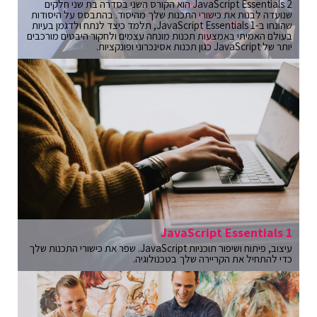
JavaScript Essentials 2 הוא הקורס השני בסדרה בת שני חלקים
שנועדה לבנות את כישורי התכנות שלך מהיסוד. בהתבסס על היסודות
שהונחו ב-JavaScript Essentials 1, תלמד כיצד לנתח ולדגמן בעיות
בעולם האמיתי באמצעות תכנות מונחה עצמים ולחקור היבטים מורכבים
יותר של JavaScript כגון תכנות אסינכרוני ופונקציות.
JavaScript Essentials 1
עיצוב, פיתוח ושיפור תוכניות JavaScript. שפר את כישורי התכנות שלך
כדי להתחיל את הקריירה שלך בטכנולוגיה.