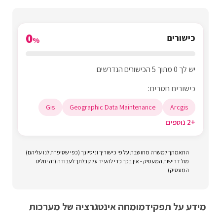
0
כישורים
%
יש לך 0 מתוך 5 הכישורים הנדרשים
כישורים חסרים:
Gis
Geographic Data Maintenance
Arcgis
+2 נוספים
התאמתך למשרה מחושבת על פי כישוריך וניסיונך (כפי שסיפרת לנו עליהם)
מול דרישות המעסיק - אין בכך כדי להעיד על קבלתך לעבודה (זה יחליט
המעסיק)
מידע על תפקיד
מומחה אינטגרציה של מערכות