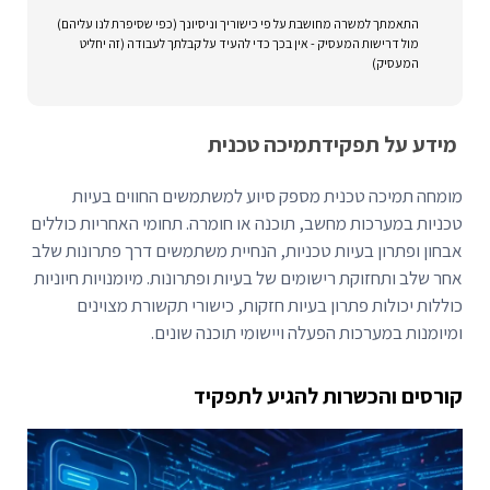
התאמתך למשרה מחושבת על פי כישוריך וניסיונך (כפי שסיפרת לנו עליהם)
מול דרישות המעסיק - אין בכך כדי להעיד על קבלתך לעבודה (זה יחליט
המעסיק)
מידע על תפקיד
תמיכה טכנית
מומחה תמיכה טכנית מספק סיוע למשתמשים החווים בעיות
טכניות במערכות מחשב, תוכנה או חומרה. תחומי האחריות כוללים
אבחון ופתרון בעיות טכניות, הנחיית משתמשים דרך פתרונות שלב
אחר שלב ותחזוקת רישומים של בעיות ופתרונות. מיומנויות חיוניות
כוללות יכולות פתרון בעיות חזקות, כישורי תקשורת מצוינים
ומיומנות במערכות הפעלה ויישומי תוכנה שונים.
קורסים והכשרות להגיע לתפקיד