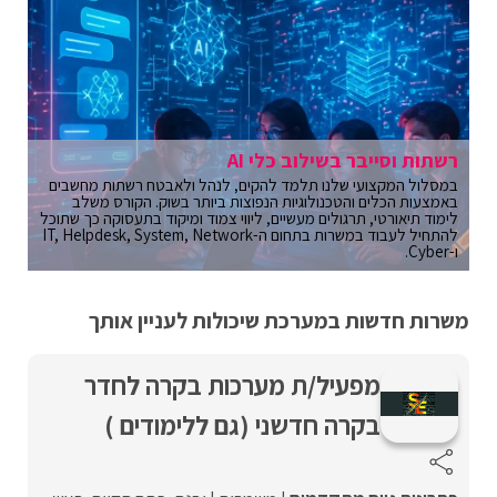
רשתות וסייבר בשילוב כלי AI
במסלול המקצועי שלנו תלמד להקים, לנהל ולאבטח רשתות מחשבים
באמצעות הכלים והטכנולוגיות הנפוצות ביותר בשוק. הקורס משלב
לימוד תיאורטי, תרגולים מעשיים, ליווי צמוד ומיקוד בתעסוקה כך שתוכל
להתחיל לעבוד במשרות בתחום ה-IT, Helpdesk, System, Network
ו-Cyber.
משרות חדשות במערכת שיכולות לעניין אותך
מפעיל/ת מערכות בקרה לחדר
בקרה חדשני (גם ללימודים )