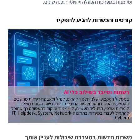
ומיומנות במערכות הפעלה ויישומי תוכנה שונים.
קורסים והכשרות להגיע לתפקיד
רשתות וסייבר בשילוב כלי AI
במסלול המקצועי שלנו תלמד להקים, לנהל ולאבטח רשתות מחשבים
באמצעות הכלים והטכנולוגיות הנפוצות ביותר בשוק. הקורס משלב
לימוד תיאורטי, תרגולים מעשיים, ליווי צמוד ומיקוד בתעסוקה כך שתוכל
להתחיל לעבוד במשרות בתחום ה-IT, Helpdesk, System, Network
ו-Cyber.
משרות חדשות במערכת שיכולות לעניין אותך