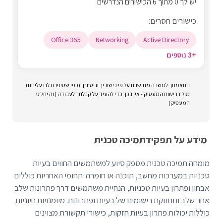
יש לך 0 מתוך 6 הכישורים הנדרשים
כישורים חסרים:
Office 365
Networking
Active Directory
+3 נוספים
התאמתך למשרה מחושבת על פי כישוריך וניסיונך (כפי שסיפרת לנו עליהם)
מול דרישות המעסיק - אין בכך כדי להעיד על קבלתך לעבודה (זה יחליט
המעסיק)
מידע על תפקיד
תמיכה טכנית
מומחה תמיכה טכנית מספק סיוע למשתמשים החווים בעיות
טכניות במערכות מחשב, תוכנה או חומרה. תחומי האחריות כוללים
אבחון ופתרון בעיות טכניות, הנחיית משתמשים דרך פתרונות שלב
אחר שלב ותחזוקת רישומים של בעיות ופתרונות. מיומנויות חיוניות
כוללות יכולות פתרון בעיות חזקות, כישורי תקשורת מצוינים