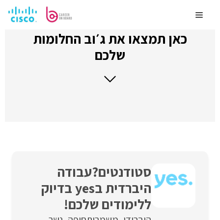
לדלג
לתוכן
Menu
כאן תמצאו את ג׳וב החלומות
שלכם
סטודנטים?עבודה
היברדית בyes בדיוק
ללימודים שלכם!
היברידי
משמרות
חיפה
נשר