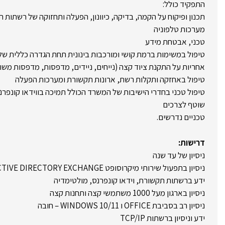
התפקיד כולל:
תכנון ופיקוח על הקמה, בדיקה, כיוונון, הפעלה ותחזוקה של רשתות ת
מערכות טלפוניה
טכני, אבטחת מידע
טיפול במשימות ברמת קושי ומורכבות בינונית תחת הגדרה כללית של
אחריות על התקנת ציוד קצה (נייחים, ניידים, מדפסות, מדפסות משול
טיפול באחזקה ותקלות רשת, ארונות תקשורת ומערכות הפעלה
טיפול טכני בחדרי הישיבות של המשרד הכולל תמיכה בווידאו קונפרנ
שוטף לצרכים
טכניים נדרשים.
דרישות:
ניסיון של עד שנה
ניסיון בתפעול שירותי מיקרוסופט DHCP, DNS, ACTIVE DIRECTORY EXCHANGE
ידע ברשתות תקשורת, וידאו קונפרנס, מולטימדיה
ניסיון בארגון מעל 1000 משתמשי קצה ותחנות קצה
ניסיון רב בסביבת OFFICE ו WINDOWS 10/11 – חובה
ידע וניסיון ברשתות TCP/IP