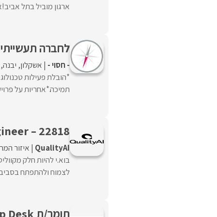
ארגון מוביל בתל אביב!א
לחברה תעשייתית
- חסוי -
אשקלון
יבנה
*הובלת פעילות טכנולוגי
תמיכה.*אחריות על פרויקט
22818 – Junior Deployment Engineer
QualityAI
איזור המר
לצמוח ולהתפתח בסביבה 
תומך/ת Help Desk