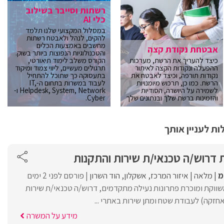
רשתות וסייבר בשילוב
כלי AI
במסלול המקצועי שלנו תלמד
להקים, לנהל ולאבטח רשתות
מחשבים באמצעות הכלים
אבטחת נקודת קצה
והטכנולוגיות הנפוצות ביותר בשוק.
כיצד להעריך את הרשת, מערכות
הקורס משלב לימוד תיאורטי,
ההפעלה ונקודות הקצה לאיתור
תרגולים מעשיים, ליווי צמוד ומיקוד
נקודות תורפה, וכיצד לאבטח את
בתעסוקה כך שתוכל להתחיל
הרשת. כמו כן, תרכוש מיומנויות
לעבוד במשרות בתחום ה-IT,
לשמירה על היושרה, הסודיות
Helpdesk, System, Network ו-
והזמינות ברשת שלך ובנתונים שלך
Cyber.
ת לעניין אותך
 דרוש/ה טכנאי/ת שירות והתקנות
מ
מלאה
איזור המרכז
אשקלון
הוד השרון
פורסם לפני 2 ימים
ווקת ומוכרת פתרונות נעילה מתקדמים, דרוש/ה טכנאי/ת שירות
אחזקה) לעבודת שטח ומתן שירות באתרי ...
מידע על המשרה