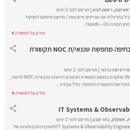
אש העין
ראשון לציון
פורסם לפני 2 ימים
יל בהרצליה אנו מגייסים איש צוות / מיישם סיסטם לתפקיד
Hands – On ...
מידע על המשרה
חברת תקשורת בחיפה מחפשת טכנאי/ת NOC תקשורת
פרדס חנה כרכור
פורסם לפני 2 ימים
למרכז ניהול ובקרה (NOC) מתקדם בתחום תקשורת הנתונים דרוש/ה טכנאי/ת NOC לניטור,
ות רשת ותקשורת.התפקיד כולל עבודה ...
מידע על המשרה
IT Systems & Observabi
ת
אשקלון
באר שבע
פורסם לפני 2 ימים
אלעד מערכות מגייסת IT Systems & Observability Engineerלחטיבת הטכנולוגיות של