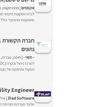
אקספים
פתח תקווה
ר
לבית השקעות פיננסי מוב
משמעותי.התפקיד כולל מתן תמיכה 
נתונים
- חסוי -
חיפה
טבריה
תפעול ותחזוקה של מערכ
lity Engineer
Elad Software
איל