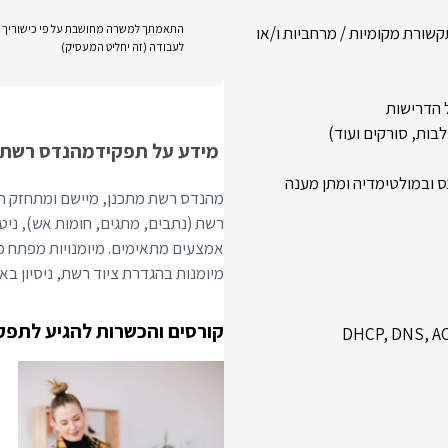
התאמתך למשרה מחושבת על פי כישוריך וני
קשורת מקומיות / מרחביות ו/או
לעבודה (זה יחליט המעסיק)
 הדרישות
בות, סורקים ועוד)
מידע על תפקיד
מהנדס רשת
ס ובמולטימדיה ומתן מענה
מהנדס רשת מתכנן, מיישם ומתחזק תש
רשת (נתבים, מתגים, חומות אש), ני
מיומנות בהגדרת ציוד רשת, ניסיון בא
קורסים והכשרות להגיע לתפק