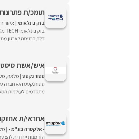
תומכ/ת פתרונות 
בזק בינלאומי
איזור ה
בזק 
דלת הכניסה לארגון מתקד
איש/אשת סיסט
סטור נקסט
מלאה
מש
סטורנקסט היא חברה טכנ
מתקדמים לעולמות המסחר B2B , ניתוח מידע ודאטה וניהול 
אחראי/ת אחזקה
- אלקטרה בע"מ -
מל
הזדמנות ייחודית להצט