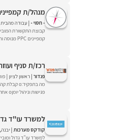
מנהל/ת קמפיינים PC
- חסוי -
עבודה מהבית
קבוצת התקשורת המוביל
קמפיינים PPC מנוסה וחד/ה, שרוצה להשפיע על עולם התוכן הרפואי ...
רכז/ת סניף ועוזר
פנדור
ראשון לציון
פור
פגישות וניהול יומןo אחריות על לוחות זמנים ...
למשרד עו"ד גדול
קודקס מערכות
יבנה
למשרד עו"ד גדול ומובי