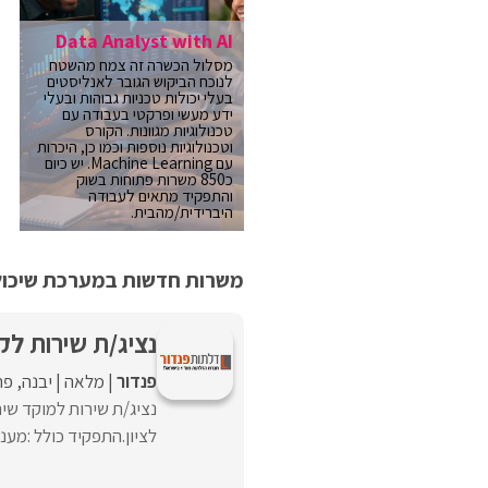
Data Analyst with AI
מסלול הכשרה זה צמח מהשטח
לנוכח הביקוש הגובר לאנליסטים
בעלי יכולות טכניות גבוהות ובעלי
ידע מעשי ופרקטי בעבודה עם
טכנולוגיות מגוונות. הקורס
וטכנולוגיות נוספות וכמו כן, היכרות
עם Machine Learning. יש כיום
כ850 משרות פתוחות בשוק
והתפקיד מתאים לעבודה
היברידית/מהבית.
משרות חדשות במערכת שיכולו
נציג/ת שירות לק
פנדור
מלאה
יבנה
פת
נציג/ת שירות למוקד שי
לציון.התפקיד כולל :מענ