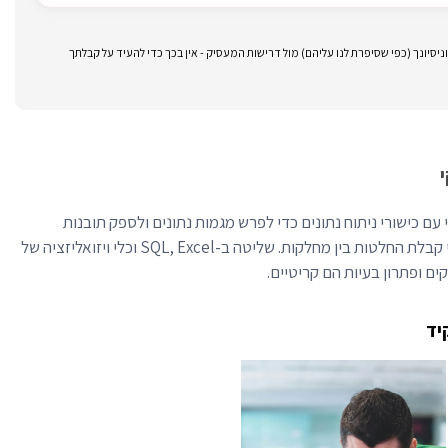
סיונך (כפי שסיפרת לנו עליהם) מול דרישות המעסיק - אין בכך כדי להעיד על קבלתך
ם כישורי ניתוח נתונים כדי לפרש מגמות נתונים ולספק תובנות
עסקיות מעשיות. הם תומכים בתהליכי קבלת החלטות בין מחלקות. שליטה ב-SQL, Excel וכלי ויזואליזציה של
קים ופתרון בעיות הם קריטיים.
יד