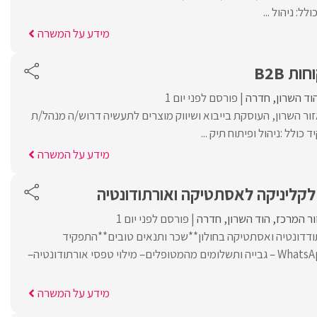
: ניהול ...
מידע על המשרה
ת B2B
וד השרון
חדרה
פורסם לפני יום 1
ור השרון, העוסקת בייבוא ושיווק מוצרים לתעשיה דרוש/ה מנהל/ת
מידע על המשרה
לקליניקה לאסתטיקה ואורתודונטיה
ור המרכז
הוד השרון
חדרה
פורסם לפני יום 1
ודדונטיה ואסתטיקה בחולון**שכר ותנאים טובים**התפקיד
כולל-מענה לטלפון ו-WhatsApp – גבייה ותשלומים מהמטופלים– מילוי טפסי אורתודונטיה–
מידע על המשרה