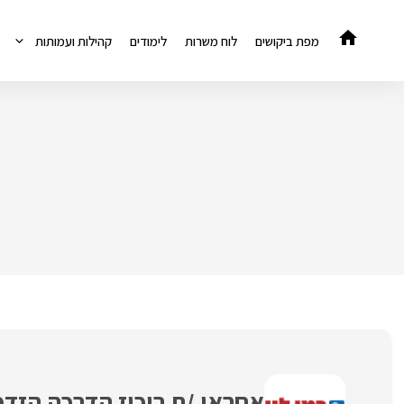
דלג
תוכן
מפת ביקושים
לוח משרות
לימודים
קהילות ועמותות
אחראי /ת ריכוז הדרכה הזד