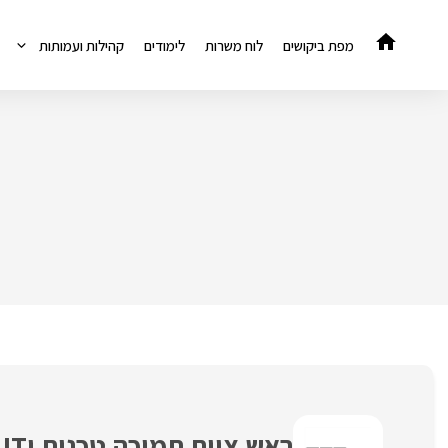
דלג
תוכן
מפת ביקושים
לוח משרות
לימודים
קהילות ועמותות
ראש צוות תמיכה טכנית וIT | חולון