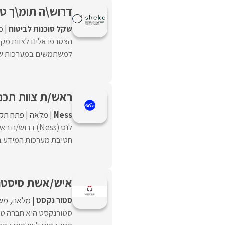
דרוש\ה תומ\ך טכ
שקל סוכנות לביטוח
מ
הצטרפו אלינו לצוות מקצ
למשתמשים במערכות שונו
ראש/ת צוות תכנו
Ness
מלאה
פתח תקו
לנס (Ness) דרו
חטיבת מערכות המידע בארג
איש/אשת סיסט
סטור נקסט
מלאה
מש
סטורנקסט היא חברה טכנ