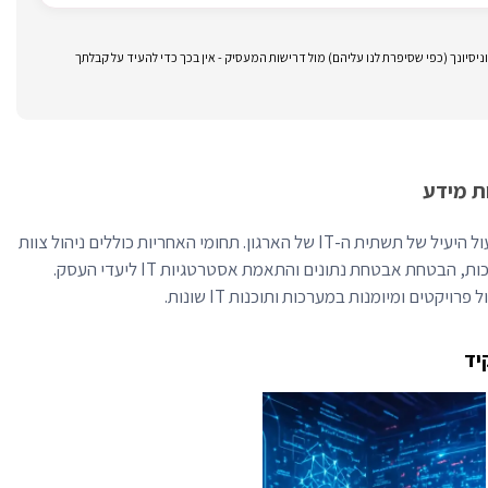
סיונך (כפי שסיפרת לנו עליהם) מול דרישות המעסיק - אין בכך כדי להעיד על קבלתך
ת מידע
מנהל מערכות מידע מבטיח את התפעול היעיל של תשתית ה-IT של הארגון. תחומי האחריות כוללים ניהול צוות
ה-IT, פיקוח על התקנות ושדרוגי מערכות, הבטחת אבטחת נתונים והתאמת אסטרטגיות IT ליעדי העסק.
פרויקטים ומיומנות במערכות ותוכנות IT שונות.
יד