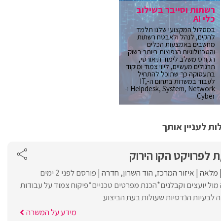
רשתות וסייבר בשילוב
כלי AI
במסלול המקצועי שלנו תלמד
להקים, לנהל ולאבטח רשתות
מחשבים באמצעות הכלים
והטכנולוגיות הנפוצות ביותר בשוק.
הקורס משלב לימוד תיאורטי,
תרגולים מעשיים, ליווי צמוד ומיקוד
בתעסוקה כך שתוכל להתחיל
לעבוד במשרות בתחום ה-IT,
Helpdesk, System, Network ו-
Cyber.
ת לעניין אותך
 לפרויקט הקו הירוק
מלאה
איזור המרכז
הוד השרון
חדרה
פורסם לפני 2 ימים
ול יועצים וקבלנים*הכנת מפרטים טכניים*פיקוח צמוד על עבודות
 לבעיות הנדסיות שעולות בעת הביצוע
מידע על המשרה