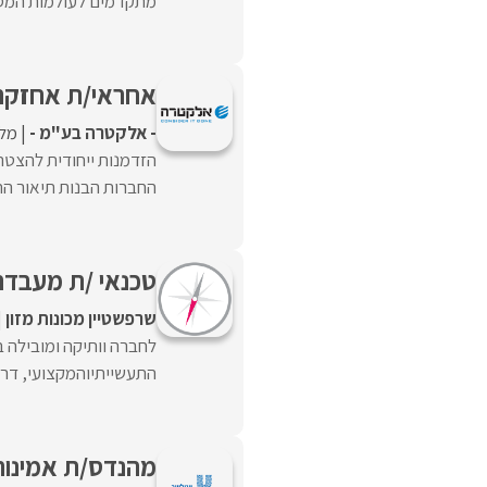
מתקדמים לעולמות המסחר B2B , ניתוח מידע ודאטה וניהול 
אחראי/ת אחזקה
- אלקטרה בע"מ -
מל
הזדמנות ייחודית להצט
החברות הבנות תיאור הת
טכנאי /ת מעבדת 
שרפשטיין מכונות מזון
לחברה וותיקה ומובילה ב
התעשייתיוהמקצועי, דרוש
מהנדס/ת אמינו