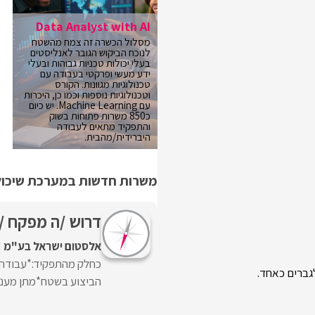
Data Analyst with AI
מסלול הכשרה זה צמח מהשטח
לנוכח הביקוש הגובר לאנליסטים
בעלי יכולות טכניות גבוהות ובעלי
ידע מעשי ופרקטי בעבודה עם
טכנולוגיות מגוונות. הקורס
וטכנולוגיות נוספות וכמו כן, היכרות
עם Machine Learning. יש כיום
כ850 משרות פתוחות בשוק
והתפקיד מתאים לעבודה
היברידית/מהבית.
משרות חדשות במערכת שיכולו
דרוש /ה מפקח /ת
אלסטום ישראל בע"מ
כחלק מהתפקיד:*עבודה מ
גברים כאחד.
הביצוע בשטח*מתן מענה