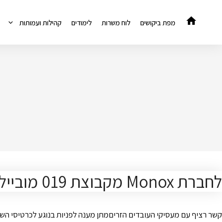
דלג
תוכן
מפת ביקושים
לוח משרות
לימודים
קהילות ועמותות
לחברת Monox מקבוצת 019 מובייל בפתח תקווה דרוש /ה רכז /ת קשרי לקוחות
קשר רציף עם מעסיקי העובדים הזריםמתן מענה לפניות בנוגע לכרטיסי השכ