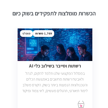
הכשרות מומלצות לתפקידים בשוק כיום
1,769
מומלץ
רשתות וסייבר בשילוב כלי AI
במסלול המקצועי שלנו תלמד להקים, לנהל
ולאבטח רשתות מחשבים באמצעות הכלים
והטכנולוגיות הנפוצות ביותר בשוק. הקורס משלב
לימוד תיאורטי, תרגולים מעשיים, ליווי צמוד ומיקוד
בתעסוקה כך שתוכל להתחיל לעבוד במשרות
בתחום ה-IT, Helpdesk, System, Network ו-