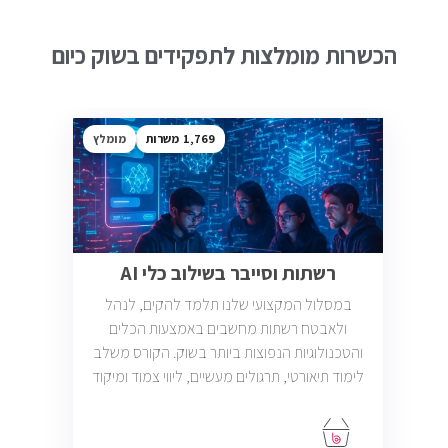
הכשרות מומלצות לתפקידים בשוק כיום
1,769
מומלץ
רשתות וסייבר בשילוב כלי AI
במסלול המקצועי שלנו תלמד להקים, לנהל
ולאבטח רשתות מחשבים באמצעות הכלים
והטכנולוגיות הנפוצות ביותר בשוק. הקורס משלב
לימוד תיאורטי, תרגולים מעשיים, ליווי צמוד ומיקוד
בתעסוקה כך שתוכל להתחיל לעבוד במשרות
בתחום ה-IT, Helpdesk, System, Network ו-