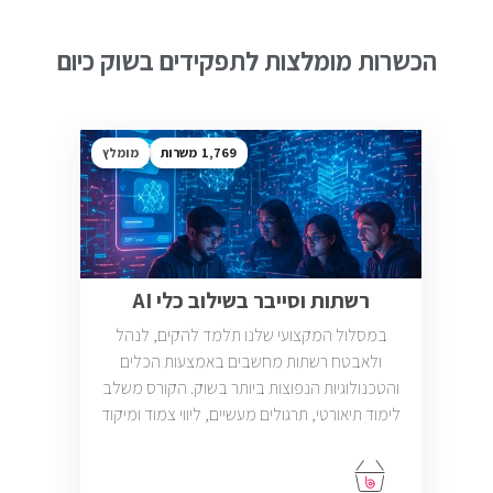
הכשרות מומלצות לתפקידים בשוק כיום
1,769
מומלץ
רשתות וסייבר בשילוב כלי AI
במסלול המקצועי שלנו תלמד להקים, לנהל
ולאבטח רשתות מחשבים באמצעות הכלים
והטכנולוגיות הנפוצות ביותר בשוק. הקורס משלב
לימוד תיאורטי, תרגולים מעשיים, ליווי צמוד ומיקוד
בתעסוקה כך שתוכל להתחיל לעבוד במשרות
בתחום ה-IT, Helpdesk, System, Network ו-