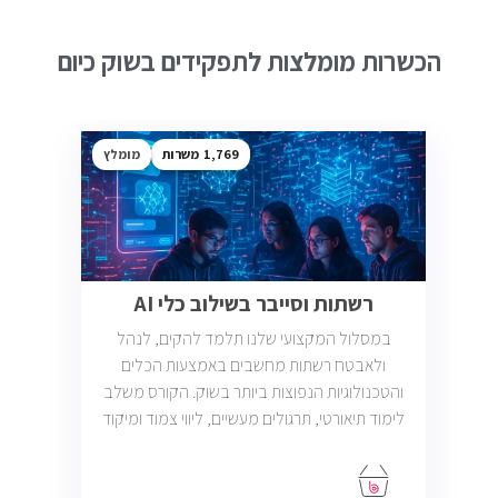
הכשרות מומלצות לתפקידים בשוק כיום
1,769
מומלץ
רשתות וסייבר בשילוב כלי AI
במסלול המקצועי שלנו תלמד להקים, לנהל
ולאבטח רשתות מחשבים באמצעות הכלים
והטכנולוגיות הנפוצות ביותר בשוק. הקורס משלב
לימוד תיאורטי, תרגולים מעשיים, ליווי צמוד ומיקוד
בתעסוקה כך שתוכל להתחיל לעבוד במשרות
בתחום ה-IT, Helpdesk, System, Network ו-