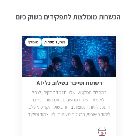
הכשרות מומלצות לתפקידים בשוק כיום
1,769
מומלץ
רשתות וסייבר בשילוב כלי AI
במסלול המקצועי שלנו תלמד להקים, לנהל
ולאבטח רשתות מחשבים באמצעות הכלים
והטכנולוגיות הנפוצות ביותר בשוק. הקורס משלב
לימוד תיאורטי, תרגולים מעשיים, ליווי צמוד ומיקוד
בתעסוקה כך שתוכל להתחיל לעבוד במשרות
בתחום ה-IT, Helpdesk, System, Network ו-