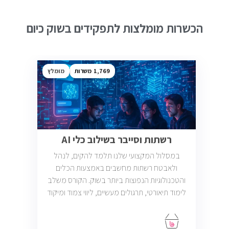
הכשרות מומלצות לתפקידים בשוק כיום
1,769
מומלץ
רשתות וסייבר בשילוב כלי AI
במסלול המקצועי שלנו תלמד להקים, לנהל
ולאבטח רשתות מחשבים באמצעות הכלים
והטכנולוגיות הנפוצות ביותר בשוק. הקורס משלב
לימוד תיאורטי, תרגולים מעשיים, ליווי צמוד ומיקוד
בתעסוקה כך שתוכל להתחיל לעבוד במשרות
בתחום ה-IT, Helpdesk, System, Network ו-