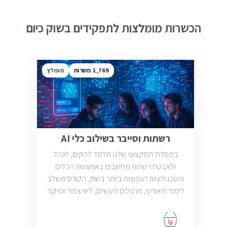
הכשרות מומלצות לתפקידים בשוק כיום
1,769
מומלץ
רשתות וסייבר בשילוב כלי AI
במסלול המקצועי שלנו תלמד להקים, לנהל
ולאבטח רשתות מחשבים באמצעות הכלים
והטכנולוגיות הנפוצות ביותר בשוק. הקורס משלב
לימוד תיאורטי, תרגולים מעשיים, ליווי צמוד ומיקוד
בתעסוקה כך שתוכל להתחיל לעבוד במשרות
בתחום ה-IT, Helpdesk, System, Network ו-