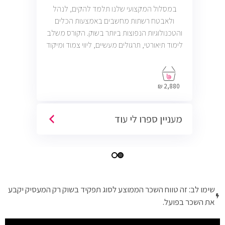
במסלול המקצועי שלנו תלמד להקים, לנהל
ולאבטח רשתות מחשבים באמצעות הכלים
והטכנולוגיות הנפוצות ביותר בשוק. הקורס משלב
לימוד תיאורטי, תרגולים מעשיים, ליווי צמוד ומיקוד
בתעסוקה כך שתוכל להתחיל לעבוד במשרות
בתחום ה-IT, Helpdesk, System, Network ו-
Cyber.
2,880 ₪
מעניין ספרו לי עוד
שימו לב: זה טווח השכר הממוצע לסוג תפקיד בשוק רק המעסיק יקבע
את השכר בפועל.