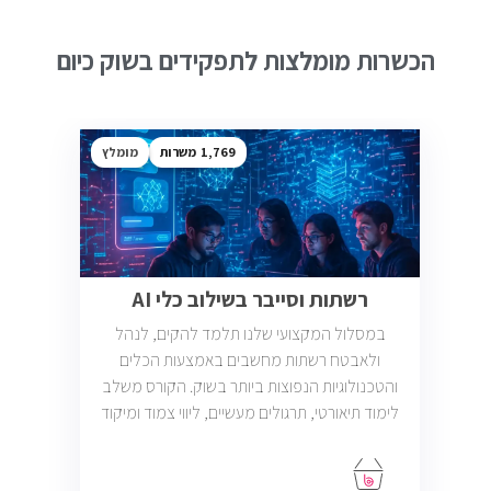
הכשרות מומלצות לתפקידים בשוק כיום
1,769
מומלץ
רשתות וסייבר בשילוב כלי AI
במסלול המקצועי שלנו תלמד להקים, לנהל
ולאבטח רשתות מחשבים באמצעות הכלים
והטכנולוגיות הנפוצות ביותר בשוק. הקורס משלב
לימוד תיאורטי, תרגולים מעשיים, ליווי צמוד ומיקוד
בתעסוקה כך שתוכל להתחיל לעבוד במשרות
בתחום ה-IT, Helpdesk, System, Network ו-