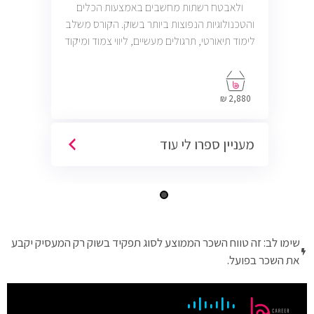
ולאבטח רשתות מחשבים באמצעות הכלים
והטכנולוגיות הנפוצות ביותר בשוק. הקורס משלב
לימוד תיאורטי, תרגולים מעשיים, ליווי צמוד ומיקוד
בתעסוקה כך שתוכל להתחיל לעבוד במשרות
בתחום ה-IT, Helpdesk, System, Network ו-
Cyber.
2,880 ₪
מעניין ספרו לי עוד
שימו לב: זה טווח השכר הממוצע לסוג תפקיד בשוק רק המעסיק יקבע
את השכר בפועל.