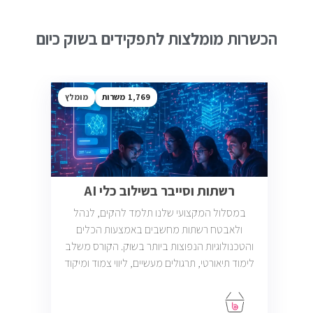
הכשרות מומלצות לתפקידים בשוק כיום
1,769
מומלץ
רשתות וסייבר בשילוב כלי AI
במסלול המקצועי שלנו תלמד להקים, לנהל
ולאבטח רשתות מחשבים באמצעות הכלים
והטכנולוגיות הנפוצות ביותר בשוק. הקורס משלב
לימוד תיאורטי, תרגולים מעשיים, ליווי צמוד ומיקוד
בתעסוקה כך שתוכל להתחיל לעבוד במשרות
בתחום ה-IT, Helpdesk, System, Network ו-