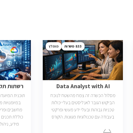
833
מומלץ
Data Analyst with AI
רשתות תקשו
מסלול הכשרה זה צמח מהשטח לנוכח
תוכנית המיועד
הביקוש הגובר לאנליסטים בעלי יכולות
במיומנויות 
טכניות גבוהות ובעלי ידע מעשי ופרקטי
מחשבים ופריס
בעבודה עם טכנולוגיות מגוונות. הקורס
כוללת תכנים 
וטכנולוגיות נוספות וכמו כן, היכרות עם
מידע, ניהול 
Machine Learning. יש כיום כ850 משרות