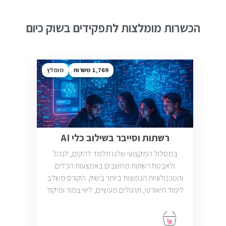
הכשרות מומלצות לתפקידים בשוק כיום
1,769
מומלץ
רשתות וסייבר בשילוב כלי AI
במסלול המקצועי שלנו תלמד להקים, לנהל
ולאבטח רשתות מחשבים באמצעות הכלים
והטכנולוגיות הנפוצות ביותר בשוק. הקורס משלב
לימוד תיאורטי, תרגולים מעשיים, ליווי צמוד ומיקוד
בתעסוקה כך שתוכל להתחיל לעבוד במשרות
בתחום ה-IT, Helpdesk, System, Network ו-