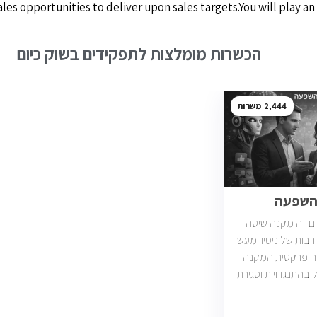
sales opportunities to deliver upon sales targets.You will play 
הכשרות מומלצות לתפקידים בשוק כיום
2,444
והשפעה
ם זה מקנה שיטה
בות של ניסיון מעשי
רה פרקטית המקנה
ל בהתנגדויות וסגירת
עסקאות. יש כיום כ2400 משרות מכירות
ות וארגונים מכל