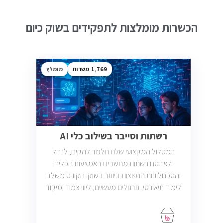
הכשרות מומלצות לתפקידים בשוק כיום
1,769
מומלץ
רשתות וסייבר בשילוב כלי AI
במסלול המקצועי שלנו תלמד להקים, לנהל
ולאבטח רשתות מחשבים באמצעות הכלים
והטכנולוגיות הנפוצות ביותר בשוק. הקורס משלב
לימוד תיאורטי, תרגולים מעשיים, ליווי צמוד ומיקוד
בתעסוקה כך שתוכל להתחיל לעבוד במשרות
בתחום ה-IT, Helpdesk, System, Network ו-