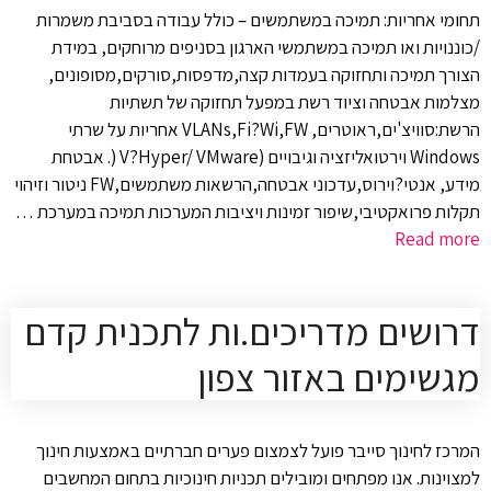
תחומי אחריות: תמיכה במשתמשים – כולל עבודה בסביבת משמרות
/כוננויות ואו תמיכה במשתמשי הארגון בסניפים מרוחקים, במידת
הצורך תמיכה ותחזוקה בעמדות קצה,מדפסות,סורקים,מסופונים,
מצלמות אבטחה וציוד רשת במפעל תחזוקה של תשתיות
הרשת:סוויצ'ים,ראוטרים, VLANs,Fi?Wi,FW אחריות על שרתי
Windows וירטואליזציה וגיבויים (V?Hyper/ VMware (. אבטחת
מידע, אנטי?וירוס,עדכוני אבטחה,הרשאות משתמשים,FW ניטור וזיהוי
תקלות פרואקטיבי,שיפור זמינות ויציבות המערכות תמיכה במערכת …
Read more
דרושים מדריכים.ות לתכנית קדם
מגשימים באזור צפון
המרכז לחינוך סייבר פועל לצמצום פערים חברתיים באמצעות חינוך
למצוינות. אנו מפתחים ומובילים תכניות חינוכיות בתחום המחשבים