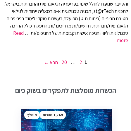
והסייבר שנועדו לחולל שינוי בפריפריה הגיאוגרפית והחברתית בישראל.
לתכנית st@rTech, תכנית טכנולוגית א-פורמאלית ייחודית לגילאי
חטיבת הביניים (כיתות ח-ט) הפועלת בעשרות מוקדי לימוד בפריפריה
הגאוגרפית/חברתית דרושים/ות מדריכים /ות. התפקיד כולל הדרכה
טכנולוגית וליווי וחניכה אישית וקבוצתית של החניכים/ות …
Read
more
עמוד
עמוד
עמוד
1
2
…
20
הבא
→
הכשרות מומלצות לתפקידים בשוק כיום
1,769
מומלץ