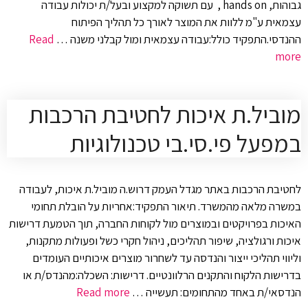
גבוהות, hands on , עם תשוקה למקצוע ובעל/ת יכולות עבודה
עצמאית ע"מ ללוות את המוצר לאורך כל תהליך הפיתוח
ההנדסי.התפקיד כולל:עבודה עצמאית ומול קבלני משנה …
Read
more
מוביל.ת איכות לחטיבת הרכבות
במפעל פי.סי.בי טכנולוגיות
לחטיבת הרכבות באתר מגדל העמק דרוש.ה מוביל.ת איכות, לעבודה
במשרה מלאה מהמשרד. תיאור התפקיד:אחריות על הובלת תחומי
האיכות בפרויקטים ובמוצרים מול לקוחות החברה, תוך הטמעת דרישות
איכות ורגולציה, שיפור תהליכים, ניהול חקרי כשל ופעולות מתקנות,
וליווי תהליכי ייצור והנדסה עד לשחרור מוצרים איכותיים העומדים
בדרישות הלקוח והתקנים הרלוונטיים. דרישות: השכלה:מהנדס/ת או
הנדסאי/ת באחד מהתחומים: תעשייה …
Read more