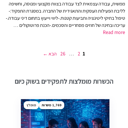
ממשית, עבודה עצמאית לצד עבודה בצוות מקצועי ומנוסה, וחשיפה
לליבת הפעילות העסקית והתאגידית של החברה. במסגרת התפקיד:-
טיפול בתיקי ליטיגציה ותביעות קטנות.-ליווי וייעוץ בתחום דיני עבודה.-
עריכה ובחינה של חוזים מסחריים והסכמים.-הכנת פרוטוקולים …
Read more
עמוד
עמוד
עמוד
1
2
…
26
הבא
→
הכשרות מומלצות לתפקידים בשוק כיום
1,769
מומלץ