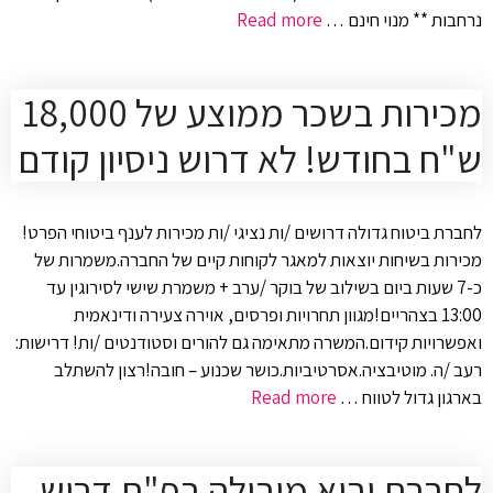
נרחבות ** מנוי חינם …
Read more
מכירות בשכר ממוצע של 18,000
ש"ח בחודש! לא דרוש ניסיון קודם
לחברת ביטוח גדולה דרושים /ות נציגי /ות מכירות לענף ביטוחי הפרט!
מכירות בשיחות יוצאות למאגר לקוחות קיים של החברה.משמרות של
כ-7 שעות ביום בשילוב של בוקר /ערב + משמרת שישי לסירוגין עד
13:00 בצהריים!מגוון תחרויות ופרסים, אוירה צעירה ודינאמית
ואפשרויות קידום.המשרה מתאימה גם להורים וסטודנטים /ות! דרישות:
רעב /ה. מוטיבציה.אסרטיביות.כושר שכנוע – חובה!רצון להשתלב
בארגון גדול לטווח …
Read more
לחברת יבוא מובילה בפ"ת דרוש