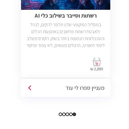
רשתות וסייבר בשילוב כלי AI
במסלול המקצועי שלנו תלמד להקים, לנהל
ולאבטח רשתות מחשבים באמצעות הכלים
והטכנולוגיות הנפוצות ביותר בשוק. הקורס משלב
לימוד תיאורטי, תרגולים מעשיים, ליווי צמוד ומיקוד
בתעסוקה כך שתוכל להתחיל לעבוד במשרות
בתחום ה-IT, Helpdesk, System, Network ו-
Cyber.
2,880 ₪
מעניין ספרו לי עוד