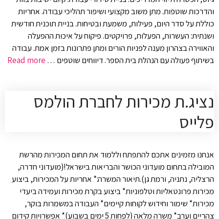
והדרכות שוטפות. מתן משוב מקצועי ושיפור תהליכי עבודה. אחריות
כוללת על סדר היום, פעילות, משמעת ובטיחות. בניית תוכנית חודשית
ושנתית: העשרות, הפעלות, פרויקטים. פיקוח על איכות ההפעלה
והאווירה בצהרון מענה לפניות הורים ומתן פתרונות בזמן אמת. עבודה
בשיתוף פעולה עם הנהלת בית הספר. דיווחים שוטפים …
Read more
נציג.ת מכירות לחברת הולמס
פלייס
אנחנו מזמינים אתכם להתפתח וללמוד את תחום המכירות מהרשת
המובילה בתחום מועדוני הכושר והבריאות בישראל!(מועדוני חדרה,
הרצליה, נתניה, ורמת גן).תיאור המשרה:* אחריות על המכירות, ביצוע
מכירות פרונטאליות וטלפוניות* ביצוע בקרת מכירות ועמידה ביעדי
מכירות* שימור וחידוש לקוחות קיימים* העבודה במשמרות בוקר,
צהריים וערב* משרה מלאה (לפחות 5 ימים בשבוע)* אפשרויות קידום