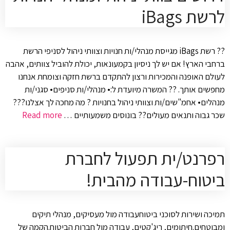
לרשת iBags
?? רשת iBags מגייסת מנהלי/ות חנויות וצוותי ניהול לסניפי הרשת
ברחבי הארץ! אם יש לך ניסיון בקמעונאות, יכולת להוביל צוותים, אהבה
לעולם האופנה והמכירות ורצון להתקדם ברשת חזקה וצומחת אנחנו
מחפשים אותך. ?? המשרה מיועדת ל:• מנהלי/ות סניפים• סגני/ות
מנהלים• אחמ"שים/ות וצוותי ניהול בחנויות ? מה מחכה לך אצלנו???
שכר גבוה ותנאים מעולים?? בונוסים משמעותיים …
Read more
רפרנט/ית תפעול לחברת
ביטוח-עבודה מהבית!
תמיכה ושירות לסוכני ביטוחעבודה מול מעסיקים, מנהלי תיקים
ומבוטחים.חיתומים, ריג'קטים, עבודה מול חברות הביטוח.הקמה של