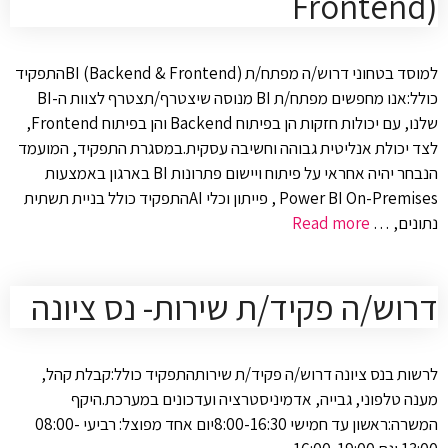
Frontend)
למוסד בטחוני דרוש/ה מפתח/ת BI (Backend & Frontend)התפקיד
כולל:אנו מחפשים מפתח/ת BI מנוסה שיצטרף/תצטרף לצוות ה-BI
שלנו, עם יכולות חזקות הן בפיתוח Backend והן בפיתוח Frontend,
לצד יכולת אנליטית גבוהה וחשיבה עסקית.במסגרת התפקיד, המועמד
הנבחר יהיה אחראי על פיתוח ויישום פתרונות BI בארגון באמצעות
Power BI On-Premises , פייתון וכלי AIהתפקיד כולל בניית תשתית
נתונים, …
Read more
דרוש/ה פקיד/ת שירות- נס ציונה
לרשות בנס ציונה דרוש/ה פקיד/ת שירותהתפקיד כולל:קבלת קהל,
מענה טלפוני, גבייה, אדמיניסטרציה ועדכונים במערכת.היקף
המשרה:ראשון עד חמישי 8:00-16:30יום אחד מפוצל: רביעי 08:00-