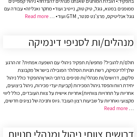
בתפקיד:• הובלת המותגים שאנחנו מנהלים להצלחה• ניהול קמפיינים
ממומנים במטא, גוגל, טיק טוק, נייטיב ועוד• מחקר ואנליזה• עבודה עם
גוגל אנליטיקס, מרצ'נט סנטר, GTM ועוד• …
Read more
מנהלים/ות לסניפי דינמיקה
חולם/ת להוביל? מחפש/ת תפקיד ניהולי עם השפעה אמתית? זה הרגע
שלך!לדינמיקה, רשת חנויות הסלולר המובילה בישראל מקבוצת
סלקום, דרושים/ות מנהלי/ות סניפים ברחבי הארץהתפקיד כולל ניהול
יחידת רווח והפסד.ניהול המכירות (קביעת יעדי מכירות, ניהול ביצועים,
אחריות על תחרויות צוותיות)אחריות אישית על צוות העובדים, כולל ליווי
מקצועי ואחריות על שביעות רצון העובד. גיוס וחניכה של נציגים חדשים,
Read more
…
דרושים צוותי ניהול ומנהלי חנויות