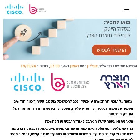
לדלג
לתוכן
Menu
בואו להכיר:
מסלול הייטק
לקהילות תוצרת הארץ
הרשמה למפגש
המפגש יתקיים וירטואלית
אונליין
ביום
ראשון
בשעה
17:00
,
בתאריך
19/05/24
נספר על תוכניות ההכשרה שיאפשרו לכם לרכוש מקצוע מבוקש תוך כמה חודשים
תשמעו על המשרות שניתן להתמיין אליהן, ותוכלו להבין את החוויה היומיומית של
העוסקים בתחום
נתאר את המעטפת שתלווה אתכם לאורך התכנית ועד להשמה
נציג את פלטפורמת הcob, אשר מנתחת את הביקוש הקיים בשוק התעסוקה ומציעה
לכם מסלול קריירה ממוקד, הכשרות משתלמות לתפקידים מבוקשים, וקישור מהיר
למשרות פתוחות ולמעסיקים.