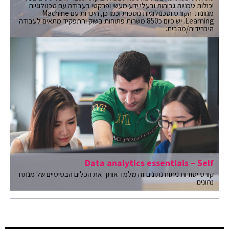
יכולות טכניות גבוהות ובעלי ידע מעשי ופרקטי בעבודה עם טכנולוגיות
מגוונות. הקורס וטכנולוגיות נוספות וכמו כן, היכרות עם Machine
Learning. יש כיום כ850 משרות פתוחות בשוק והתפקיד מתאים לעבודה
היברידית/מהבית.
Data analytics essentials – Self
קורס יסודות ניתוח נתונים זה מלמד אותך את הכלים הבסיסיים של מנתח
נתונים.