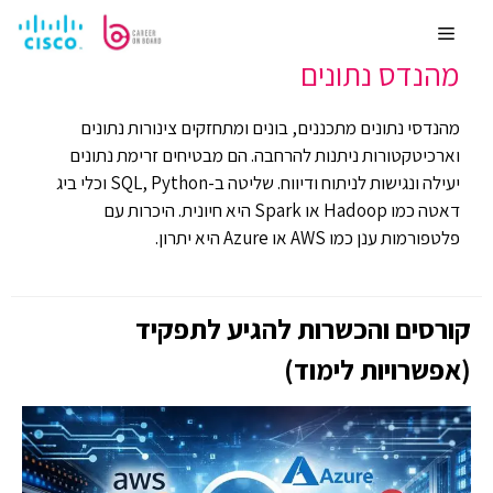
לדלג
מערכות מידע
משכורת ממוצעת 22000
לתוכן
Menu
מהנדס נתונים
מהנדסי נתונים מתכננים, בונים ומתחזקים צינורות נתונים
וארכיטקטורות ניתנות להרחבה. הם מבטיחים זרימת נתונים
יעילה ונגישות לניתוח ודיווח. שליטה ב-SQL, Python וכלי ביג
דאטה כמו Hadoop או Spark היא חיונית. היכרות עם
פלטפורמות ענן כמו AWS או Azure היא יתרון.
קורסים והכשרות להגיע לתפקיד
(אפשרויות לימוד)