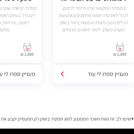
במסלול המקצועי שלנו תלמד להקים,
מסלול הכשרה שמכשיר 
לנהל ולאבטח רשתות מחשבים באמצעות
לעבודה בעולם האמי
הכלים והטכנולוגיות הנפוצות ביותר בשוק.
הקורס משלב לימוד תיאורטי, תרגולים
מתקד
מעשיים, ליווי צמוד ומיקוד בתעסוקה כך
שתוכל להתחיל לעבוד במשרות בתחום ה-
IT, Helpdesk, System, Network ו-Cyber.
2,880 ₪
2,880 ₪
מעניין ספרו לי עוד
מעניין ספרו לי ע
שימו לב: זה טווח השכר הממוצע לסוג תפקיד בשוק רק המעסיק יקבע את 