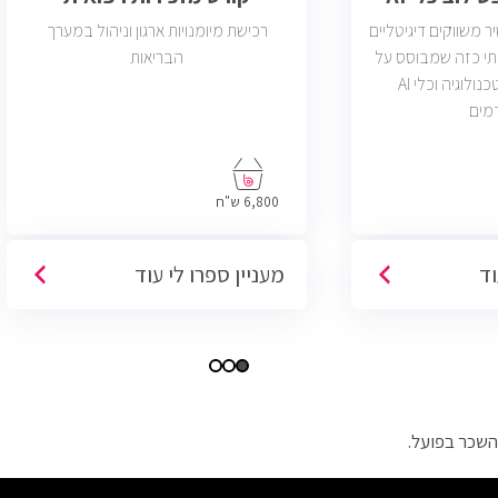
משווקים דיגיטליים
רכישת מיומנויות ארגון וניהול במערך
תי כזה שמבוסס על
הבריאות
דאטה, יצירתיות, טכנולוגיה וכלי AI
מים
6,800 ש"ח
וד
מעניין ספרו לי עוד
השכר בפועל.