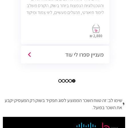
והטכנולוגיות הנפוצות ביותר בשוק. הקורס משלב
לימוד תיאורטי, תרגולים מעשיים, ליווי צמוד ומיקוד
בתעסוקה כך שתוכל להתחיל לעבוד במשרות
בתחום ה-IT, Helpdesk, System, Network ו-
Cyber.
2,880 ₪
מעניין ספרו לי עוד
שימו לב: זה טווח השכר הממוצע לסוג תפקיד בשוק רק המעסיק יקבע
את השכר בפועל.