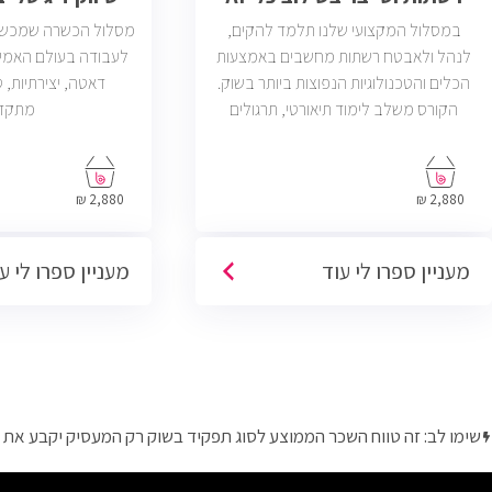
במסלול המקצועי שלנו תלמד להקים,
מסלול הכשרה שמכשיר 
לנהל ולאבטח רשתות מחשבים באמצעות
לעבודה בעולם האמי
הכלים והטכנולוגיות הנפוצות ביותר בשוק.
הקורס משלב לימוד תיאורטי, תרגולים
מתקד
מעשיים, ליווי צמוד ומיקוד בתעסוקה כך
שתוכל להתחיל לעבוד במשרות בתחום ה-
IT, Helpdesk, System, Network ו-Cyber.
2,880 ₪
2,880 ₪
מעניין ספרו לי עוד
מעניין ספרו לי ע
שימו לב: זה טווח השכר הממוצע לסוג תפקיד בשוק רק המעסיק יקבע את 