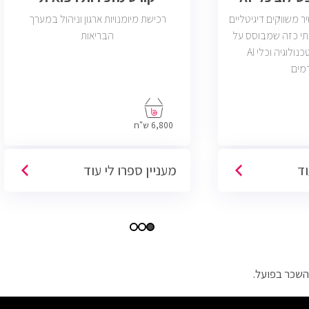
משווקים דיגיטליים
רכישת מיומנויות ארגון וניהול במערך
תי כזה שמבוסס על
הבריאות
דאטה, יצירתיות, טכנולוגיה וכלי AI
מים
6,800 ש"ח
וד
מעניין ספרו לי עוד
השכר בפועל.