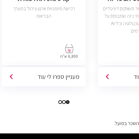
משווקים דיגיטליים
רכישת מיומנויות ארגון וניהול במערך
תי כזה שמבוסס על
הבריאות
דאטה, יצירתיות, טכנולוגיה וכלי AI
מים
6,800 ש"ח
וד
מעניין ספרו לי עוד
השכר בפועל.