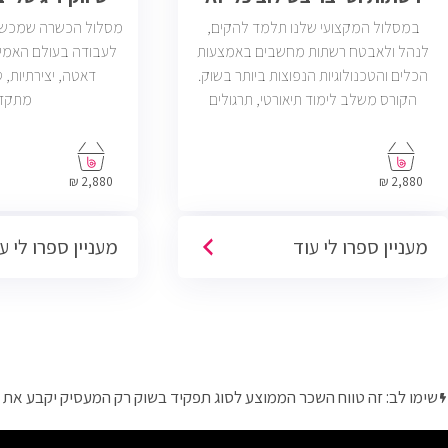
במסלול המקצועי שלנו תלמד להקים,
מסלול הכשרה שמכשיר 
לנהל ולאבטח רשתות מחשבים באמצעות
לעבודה בעולם האמי
הכלים והטכנולוגיות הנפוצות ביותר בשוק.
הקורס משלב לימוד תיאורטי, תרגולים
מתקד
מעשיים, ליווי צמוד ומיקוד בתעסוקה כך
שתוכל להתחיל לעבוד במשרות בתחום ה-
IT, Helpdesk, System, Network ו-Cyber.
2,880 ₪
2,880 ₪
מעניין ספרו לי עוד
מעניין ספרו לי ע
שימו לב: זה טווח השכר הממוצע לסוג תפקיד בשוק רק המעסיק יקבע את 