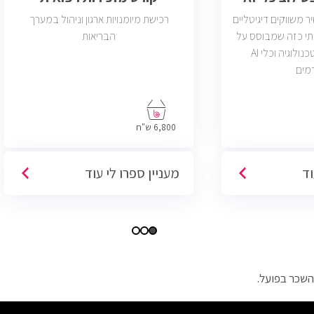
משווקים דיגיטליים
רכישת מיומנויות ארגון וניהול במערך
תי כזה שמבוסס על
הבריאות
דאטה, יצירתיות, טכנולוגיה וכלי AI
מים
6,800 ש"ח
וד
מעניין ספרו לי עוד
השכר בפועל.