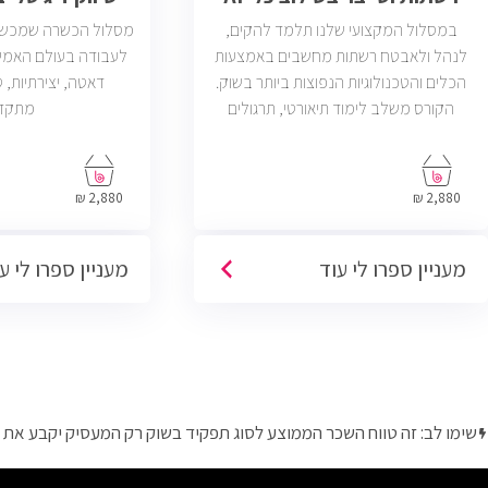
במסלול המקצועי שלנו תלמד להקים,
מסלול הכשרה שמכשיר 
לנהל ולאבטח רשתות מחשבים באמצעות
לעבודה בעולם האמי
הכלים והטכנולוגיות הנפוצות ביותר בשוק.
הקורס משלב לימוד תיאורטי, תרגולים
מתקד
מעשיים, ליווי צמוד ומיקוד בתעסוקה כך
שתוכל להתחיל לעבוד במשרות בתחום ה-
IT, Helpdesk, System, Network ו-Cyber.
2,880 ₪
2,880 ₪
מעניין ספרו לי עוד
מעניין ספרו לי ע
שימו לב: זה טווח השכר הממוצע לסוג תפקיד בשוק רק המעסיק יקבע את 