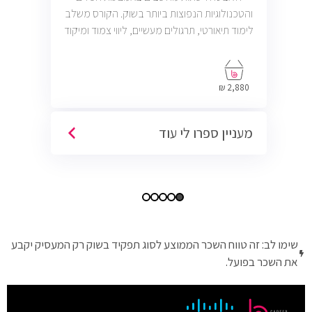
והטכנולוגיות הנפוצות ביותר בשוק. הקורס משלב
לימוד תיאורטי, תרגולים מעשיים, ליווי צמוד ומיקוד
בתעסוקה כך שתוכל להתחיל לעבוד במשרות
בתחום ה-IT, Helpdesk, System, Network ו-
Cyber.
2,880 ₪
מעניין ספרו לי עוד
שימו לב: זה טווח השכר הממוצע לסוג תפקיד בשוק רק המעסיק יקבע
את השכר בפועל.