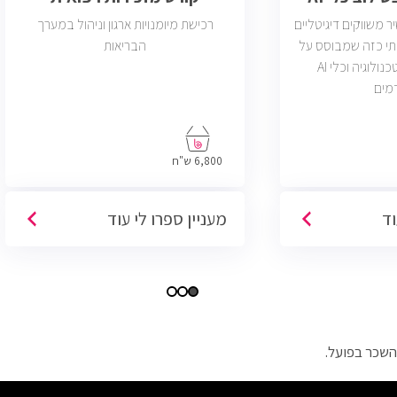
משווקים דיגיטליים
רכישת מיומנויות ארגון וניהול במערך
תי כזה שמבוסס על
הבריאות
דאטה, יצירתיות, טכנולוגיה וכלי AI
מים
6,800 ש"ח
וד
מעניין ספרו לי עוד
השכר בפועל.