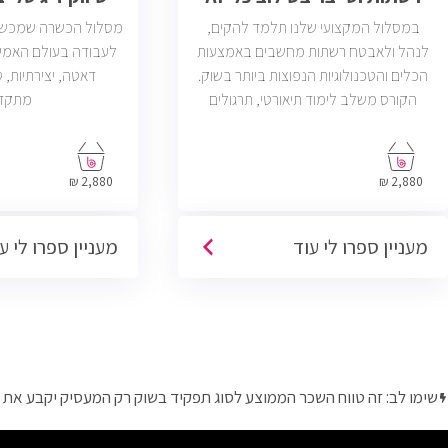
במסלול המקצועי שלנו תלמד להקים,
מסלול הכשרה שמכשיר 
לנהל ולאבטח רשתות מחשבים באמצעות
לעבודה בעולם האמי
הכלים והטכנולוגיות הנפוצות ביותר בשוק.
הקורס משלב לימוד תיאורטי, תרגולים
מתקד
מעשיים, ליווי צמוד ומיקוד בתעסוקה כך
שתוכל להתחיל לעבוד במשרות בתחום ה-
IT, Helpdesk, System, Network ו-Cyber.
2,880 ₪
2,880 ₪
מעניין ספרו לי עוד
מעניין ספרו לי ע
שימו לב: זה טווח השכר הממוצע לסוג תפקיד בשוק רק המעסיק יקבע את 