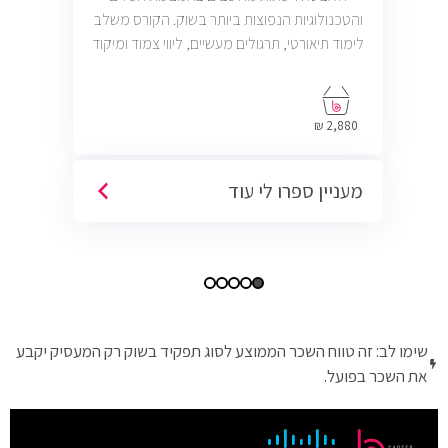
והטכנולוגיות הנפוצות ביותר בשוק. הקורס משלב
לימוד תיאורטי, תרגולים מעשיים, ליווי צמוד ומיקוד
בתעסוקה כך שתוכל להתחיל לעבוד במשרות
בתחום ה-IT, Helpdesk, System, Network ו-
Cyber.
2,880 ₪
מעניין ספרו לי עוד
שימו לב: זה טווח השכר הממוצע לסוג תפקיד בשוק רק המעסיק יקבע
את השכר בפועל.