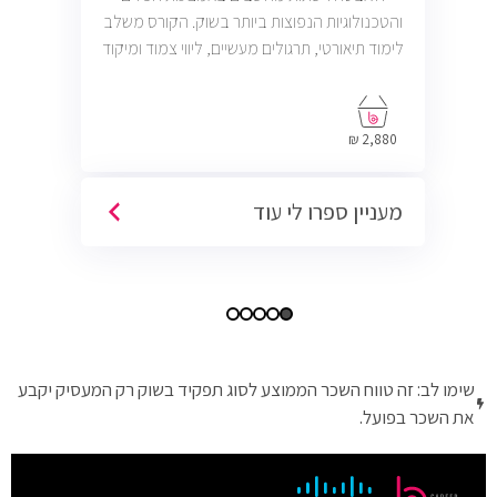
והטכנולוגיות הנפוצות ביותר בשוק. הקורס משלב
לימוד תיאורטי, תרגולים מעשיים, ליווי צמוד ומיקוד
בתעסוקה כך שתוכל להתחיל לעבוד במשרות
בתחום ה-IT, Helpdesk, System, Network ו-
Cyber.
2,880 ₪
מעניין ספרו לי עוד
שימו לב: זה טווח השכר הממוצע לסוג תפקיד בשוק רק המעסיק יקבע
את השכר בפועל.