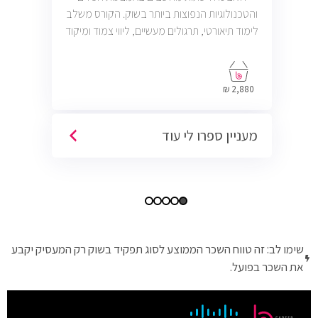
והטכנולוגיות הנפוצות ביותר בשוק. הקורס משלב
לימוד תיאורטי, תרגולים מעשיים, ליווי צמוד ומיקוד
בתעסוקה כך שתוכל להתחיל לעבוד במשרות
בתחום ה-IT, Helpdesk, System, Network ו-
Cyber.
2,880 ₪
מעניין ספרו לי עוד
שימו לב: זה טווח השכר הממוצע לסוג תפקיד בשוק רק המעסיק יקבע
את השכר בפועל.