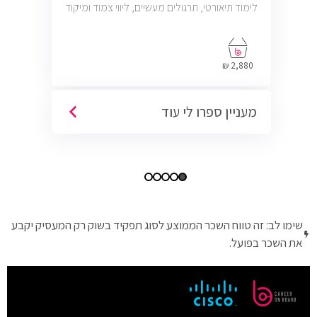
לימוד תיאורטי, תרגולים מעשיים, ליווי צמוד ומיקוד
בתעסוקה כך שתוכל להתחיל לעבוד במשרות
בתחום ה-IT, Helpdesk, System, Network ו-
Cyber.
2,880 ₪
מעניין ספרו לי עוד
שימו לב: זה טווח השכר הממוצע לסוג תפקיד בשוק רק המעסיק יקבע
את השכר בפועל.