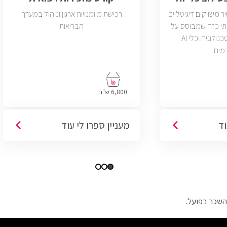
משווקים דיגיטליים
רכישת מיומנויות ארגון וניהול במערך
תי כזה שמבוסס על
הבריאות
דאטה, יצירתיות, טכנולוגיה וכלי AI
מים
6,800 ש"ח
וד
מעניין ספרו לי עוד
השכר בפועל.