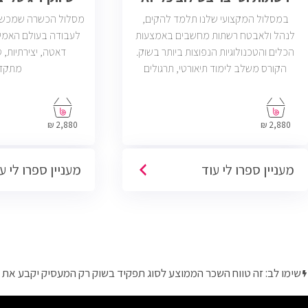
במסלול המקצועי שלנו תלמד להקים,
מסלול הכשרה שמכשיר 
לנהל ולאבטח רשתות מחשבים באמצעות
לעבודה בעולם האמי
הכלים והטכנולוגיות הנפוצות ביותר בשוק.
הקורס משלב לימוד תיאורטי, תרגולים
מתקד
מעשיים, ליווי צמוד ומיקוד בתעסוקה כך
שתוכל להתחיל לעבוד במשרות בתחום ה-
IT, Helpdesk, System, Network ו-Cyber.
2,880 ₪
2,880 ₪
מעניין ספרו לי עוד
מעניין ספרו לי ע
שימו לב: זה טווח השכר הממוצע לסוג תפקיד בשוק רק המעסיק יקבע את 